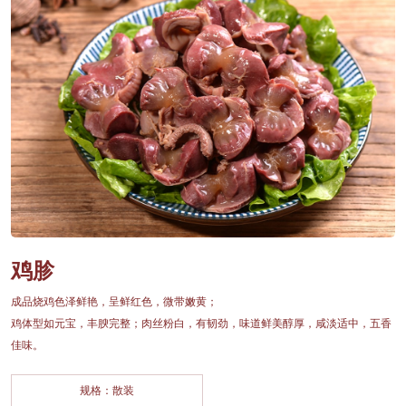
鸡胗
成品烧鸡色泽鲜艳，呈鲜红色，微带嫩黄；
鸡体型如元宝，丰腴完整；肉丝粉白，有韧劲，味道鲜美醇厚，咸淡适中，五香
佳味。
规格：散装