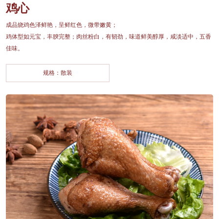
鸡心
成品烧鸡色泽鲜艳，呈鲜红色，微带嫩黄；
鸡体型如元宝，丰腴完整；肉丝粉白，有韧劲，味道鲜美醇厚，咸淡适中，五香
佳味。
规格：散装