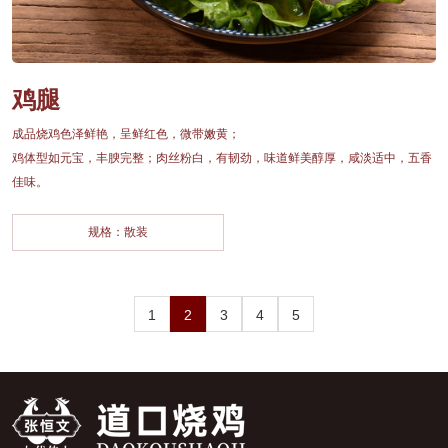
鸡腿
成品烧鸡色泽鲜艳，呈鲜红色，微带嫩黄；
鸡体型如元宝，丰腴完整；肉丝粉白，有韧劲，味道鲜美醇厚，咸淡适中，五香
佳味。
规格：散装
1
2
3
4
5