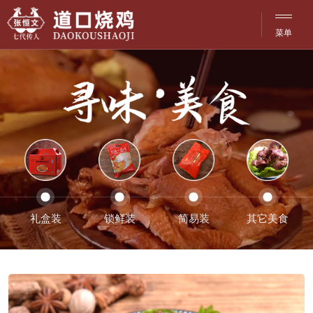
菜单
网站·首页
菜单
品牌·文化
历史·传承
产品·介绍
探访·分店
礼盒装
锁鲜装
简易装
其它美食
洽谈·合作
活动·资讯
联系·服务