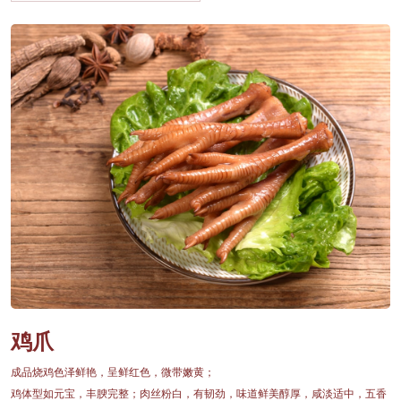
鸡爪
成品烧鸡色泽鲜艳，呈鲜红色，微带嫩黄；
鸡体型如元宝，丰腴完整；肉丝粉白，有韧劲，味道鲜美醇厚，咸淡适中，五香