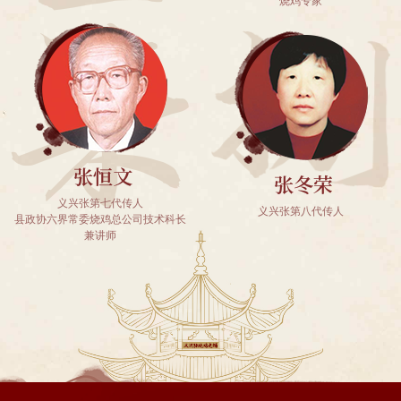
烧鸡专家
义兴张第七代传人
义兴张第八代传人
县政协六界常委烧鸡总公司技术科长
兼讲师