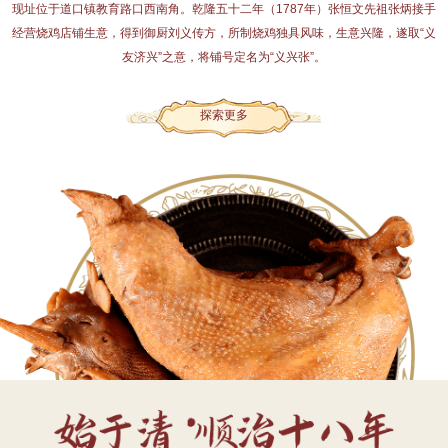
现址位于道口镇教育路口西南角。乾隆五十二年（1787年）张恒文先祖张炳接手
经营烧鸡店铺生意，得到御厨刘义传方，所制烧鸡独具风味，生意兴隆，遂取“义
友济兴”之意，将铺号定名为“义兴张”。
探索更多