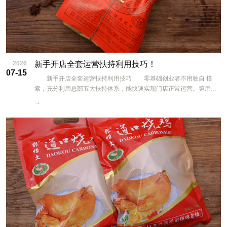
2026
新手开店全套运营扶持利用技巧！
07-15
新手开店全套运营扶持利用技巧 零基础创业者不用独自 摸
索，充分利用总部五大扶持体系，能快速实现门店正常运营。第用好
免费全套技术培训，线下手把手实操教学，香料配比、老汤循环养
→
护、十多道传统工序完整教学，直到独立稳定出品，无需额外付费学
技术。 第二借力选址与门店设计扶持，总部人员实地勘测商圈，
提供标准化门店装修方案，统一品牌红色视觉包装，降低装修设计成
本，门头、展示柜布局优化，提升进店吸引力。第三统一物料供货，
烧鸡手提袋、真空包装袋、节日礼盒批量供应，价格更低，品牌形象
统一。 第四活用运营营销扶持，新店开业总部定制引流活动，推
出烧鸡尝鲜价、老客带新赠卤味；中秋、春节礼品季提供团购策划方
案，教社群运营、线下地推获客。第五依托区域经营保护，划定专属
经营商圈，杜绝同品牌恶意竞争。 日常运营中主动和运营讲师沟
通库存管理、服务技巧，遇到客流、口味问题及时咨询总部。完整落
地总部配套扶持，省去技术、装修、营销多重难题，新手也能快速上
手经营，减少试错成本。