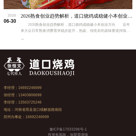
2026
2026熟食创业趋势解析，道口烧鸡成稳健小本创业方向！
06-30
2026熟食创业趋势解析，道口烧鸡成稳健小本创业方向 近年
来大众日常熟食消费需求稳步提升，热卤、传统名吃卤味赛道持续保
持稳定需求，对比重餐饮，熟食门店投入更低、操作简单、经营时段
→
灵活，成为不少创业者优先考虑的方向，义兴张祥记道口烧鸡凭借成
熟模式适配当下创业环境。 传统正餐门店面积大、人工多、食材
损耗高，而道口烧鸡档口店仅需十几平米，1-2人就能运营，经营时段
集中午晚高峰，时间安排灵活，适合兼顾家庭的宝妈、时间有限的转
行上班族。产品刚需属性强，居家佐餐、待客、下酒、送礼均有需
求，淡旺季差异相对较小。 品牌合作模式贴合当下小本创业需
求，不收取加盟费，启动资金可控，7-15天即可掌握全套制作技术，
快速筹备开业。产品线丰富，单只烧鸡带动多款卤味熟食，提升门店
李经理：16692246699
客单与每日营业额，同时礼盒产品承接节日团购订单，拓宽收入渠
张经理：13403806699
道。 总部具备完善配套体系，稳定食材供应链、全流程开店扶
李经理：13503725246
持、区域经营保护，减少新手创业各类难题。三百余年传统工艺加
地址：河南省滑县道口镇解放路南段
持，产品风味辨识度高，容易积累回头客。但餐饮行业不存在稳定不
变的收益，门店经营会受地段、周边消费能力、日常服务、同行竞争
郑州办事处：16692246699
等多种因素影响，存在相应经营风险。 有意向创业者可前往滑县
总部实地参观，考察线下合作门店日常经营状态，了解技术培训、物
豫ICP备17033296号-1
料供应等真实流程，结合自身资金、时间条件理性规划创业计划。温
投资有风险，加盟需谨慎