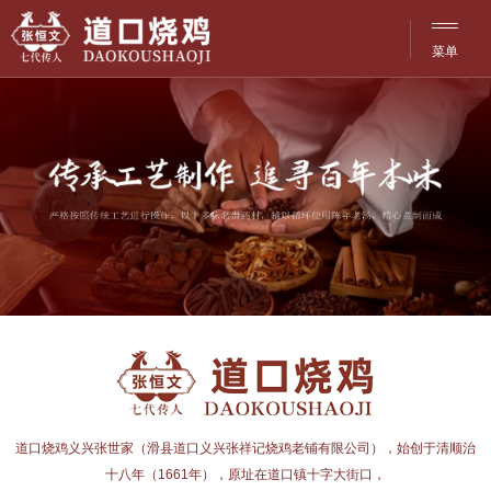
菜单
网站·首页
菜单
品牌·文化
历史·传承
产品·介绍
探访·分店
洽谈·合作
活动·资讯
道口烧鸡义兴张世家（滑县道口义兴张祥记烧鸡老铺有限公司），始创于清顺治
联系·服务
十八年（1661年），原址在道口镇十字大街口，