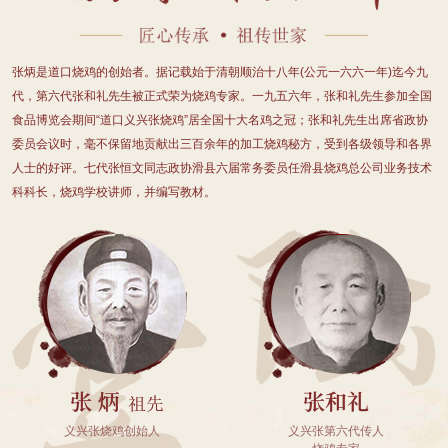
张炳是道口烧鸡的创始者。据记载始于清朝顺治十八年(公元一六六一年)迄今九
代，第六代张和礼先生被正式荣为烧鸡专家。一九五六年，张和礼先生参加全国
食品博览会期间“道口义兴张烧鸡”居全国十大名鸡之冠；张和礼先生出席省政协
委员会议时，毫不保留地贡献出三百余年的加工烧鸡秘方，受到各级领导和各界
人士的好评。七代张恒文同志政协滑县六届常务委员任滑县烧鸡总公司业务技术
科科长，烧鸡学校讲师，并编写教材。
义兴张烧鸡创始人
义兴张第六代传人