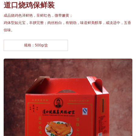
道口烧鸡保鲜装
成品烧鸡色泽鲜艳，呈鲜红色，微带嫩黄；
鸡体型如元宝，丰腴完整；肉丝粉白，有韧劲，味道鲜美醇厚，咸淡适中，五香
佳味。
规格：500g/盒