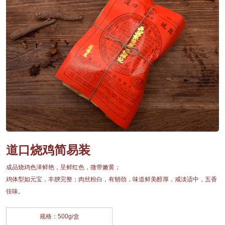
道口烧鸡简易装
成品烧鸡色泽鲜艳，呈鲜红色，微带嫩黄；
鸡体型如元宝，丰腴完整；肉丝粉白，有韧劲，味道鲜美醇厚，咸淡适中，五香
佳味。
规格：500g/盒