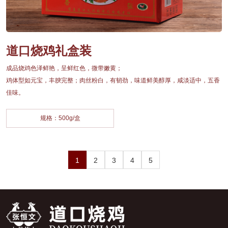
道口烧鸡礼盒装
成品烧鸡色泽鲜艳，呈鲜红色，微带嫩黄；
鸡体型如元宝，丰腴完整；肉丝粉白，有韧劲，味道鲜美醇厚，咸淡适中，五香
佳味。
规格：500g/盒
1
2
3
4
5