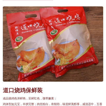
道口烧鸡保鲜装
成品烧鸡色泽鲜艳，呈鲜红色，微带嫩黄；
鸡体型如元宝，丰腴完整；肉丝粉白，有韧劲，味道鲜美醇厚，咸淡适中，五香