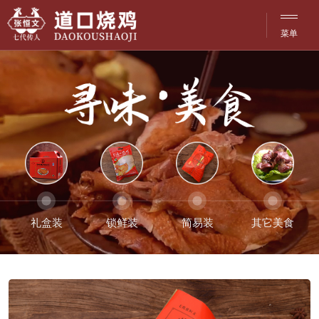
菜单
网站·首页
菜单
品牌·文化
历史·传承
产品·介绍
探访·分店
礼盒装
锁鲜装
简易装
其它美食
洽谈·合作
活动·资讯
联系·服务