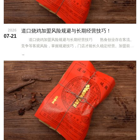
2026
道口烧鸡加盟风险规避与长期经营技巧！
07-21
道口烧鸡加盟风险规避与长期经营技巧 熟食创业存在客流、
竞争等客观风险，掌握规避技巧，门店才能长久稳定经营。加盟前期
全 面核实合作合同，逐条看清费用、区域保护、供货规则，拒绝口头
→
承诺，所有扶持政策落实书面条款，避开中途增收服务费、强制采购
高价设备的品牌。 做好财务规划，档口店启动资金可控，预留3-6
个月周转资金，应对食材采购、租金支出，避免资金断裂；每日做好
进销存记录，精准控制备货量，坚持当日清货，减少食材损耗带来的
亏损。 持续维护产品口碑，严格按照总部标准化工艺卤煮，不偷
减香料、简化工序，守住百年老汤五香风味，口味稳定才能留住回头
客。持续观察周边市场变化，若新增同类卤味店，及时调整产品组
合，推出特色凉拌菜、礼盒差异化竞争。 把握节日团购红利，提
前1-2个月对接社区、单位福利订单，礼盒组合提前备货；淡季主推平
价卤味套餐，维持基础营收。定期参加总部运营培训，学习新品制
作、营销新模式。理性看待经营收益，地段、服务决定门店盈利，脚
踏实地做好产品与服务，依托百年品牌口碑稳步经营，实现长期稳定
创收。