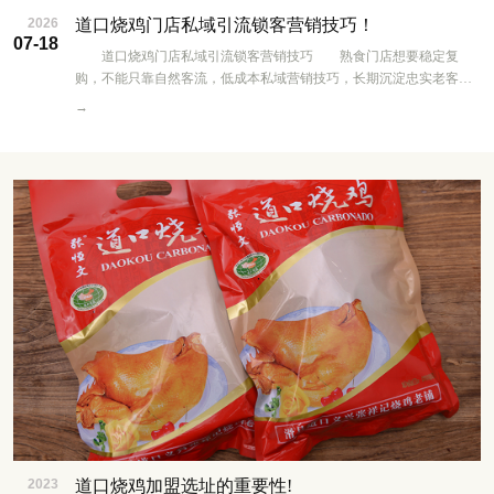
2026
道口烧鸡门店私域引流锁客营销技巧！
07-18
道口烧鸡门店私域引流锁客营销技巧 熟食门店想要稳定复
购，不能只靠自然客流，低成本私域营销技巧，长期沉淀忠实老客。
门店门口摆放醒目的福利海报，顾客消费后引导添加门店微信，入群
→
即送卤蛋、3元无门槛优惠券，快速搭建社区美食福利群。 社群精
细化运营，每日发布新鲜现卤实拍、当日产品清单，定时推出社群专
属团购价，预定烧鸡、卤味可到店自提，减少食材损耗；定期发放满
减券、节日礼盒优惠，每周设置福利秒杀，激活群内客户活跃
度。 线下搭配引流活动，开业前三天烧鸡特价尝鲜，老顾客推荐
新客到店消费，双方均可领取卤味赠品；针对上班族推出手撕鸡简
餐、卤货打包套餐，支持短距离送货。借助短视频同城引流，拍摄老
汤卤制、成品烧鸡实拍，标注门店地址，推送本地熟食需求人
群。 重视门店卫生与服务，操作区、展示柜保持干净整洁，手撕
分装、礼盒打包细致，用产品口感和贴心服务留住顾客。长期沉淀私
域客户，日常零售、节日团购都能主动触达，老客复购、转介绍持续
增长，形成稳定客源，不用长期投入高额广告成本。
2023
道口烧鸡加盟选址的重要性!