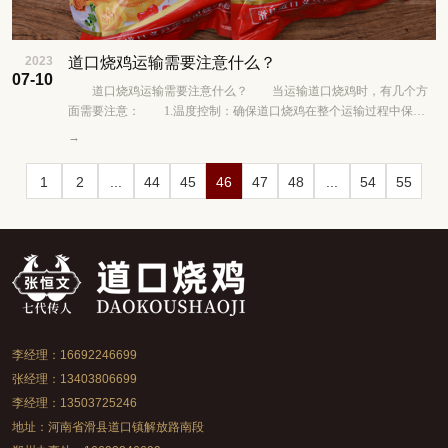
2023
道口烧鸡运输需要注意什么？
07-10
道口烧鸡运输需要注意什么？ 当运输道口烧鸡时，有几个方
面需要注意： 1.温度控制：确保道口烧鸡在整个运输过程中保持
适当的温度。道口烧鸡是熟食，需要保持在......
→
1
2
...
44
45
46
47
48
...
54
55
李经理：16692246699
张经理：13403806699
李经理：13503725246
地址：河南省滑县道口镇解放路南段