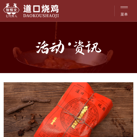
菜单
网站·首页
菜单
品牌·文化
历史·传承
产品·介绍
探访·分店
洽谈·合作
活动·资讯
联系·服务